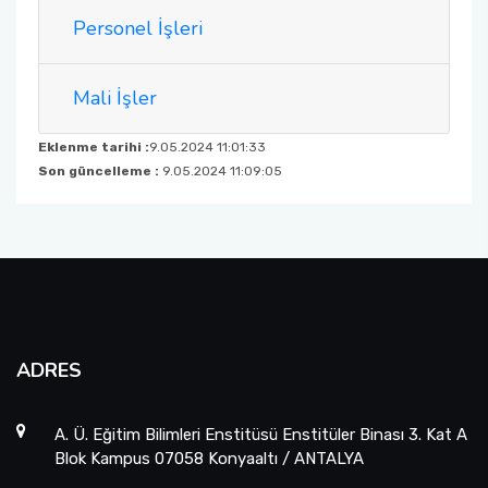
Web Komisyonu
Personel İşleri
Askerlik İşlemleri İle İlgili Formlar
Özel Öğrenci
Uluslararasılaşma Birim Koordinatörlüğü
Mali İşler
Öğrenci İşleri Daire Başkanlığı
Eklenme tarihi :
9.05.2024 11:01:33
Son güncelleme :
9.05.2024 11:09:05
ADRES
A. Ü. Eğitim Bilimleri Enstitüsü Enstitüler Binası 3. Kat A
Blok Kampus 07058 Konyaaltı / ANTALYA