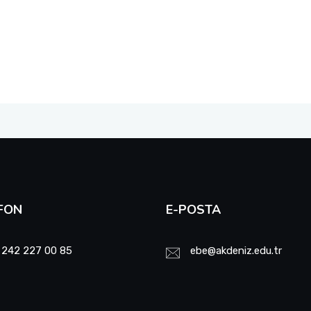
FON
E-POSTA
 242 227 00 85
ebe@akdeniz.edu.tr