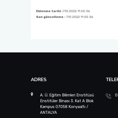
Askerlik İşlemleri İle İlgili Formlar
Özel Öğrenci
Uluslararasılaşma Birim Koordinatörlüğü
Eklenme tarihi :
7.10.2022 11:05:36
Son güncelleme :
7.10.2022 11:05:36
Öğrenci İşleri Daire Başkanlığı
ADRES
TELE
A. Ü. Eğitim Bilimleri Enstitüsü
0
Enstitüler Binası 3. Kat A Blok
Kampus 07058 Konyaaltı /
ANTALYA