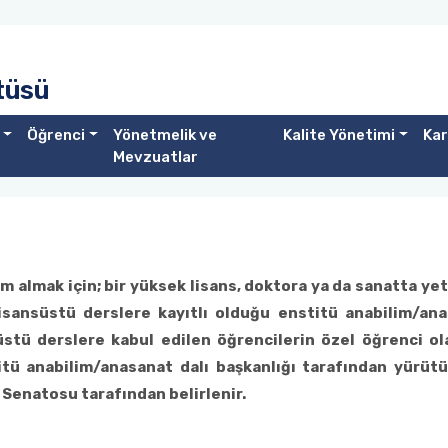
itüsü
Öğrenci
Yönetmelik ve
Kalite Yönetimi
Kar
Mevzuatlar
 almak için; bir yüksek lisans, doktora ya da sanatta yete
sansüstü derslere kayıtlı olduğu enstitü anabilim/anas
süstü derslere kabul edilen öğrencilerin özel öğrenci ola
itü anabilim/anasanat dalı başkanlığı tarafından yürütü
Senatosu tarafından belirlenir.